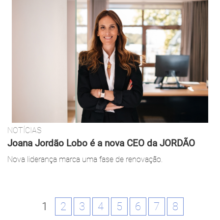
NOTÍCIAS
Joana Jordão Lobo é a nova CEO da JORDÃO
Nova liderança marca uma fase de renovação.
1
2
3
4
5
6
7
8