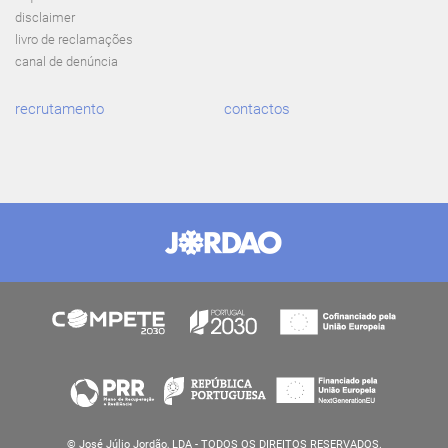
disclaimer
livro de reclamações
canal de denúncia
recrutamento
contactos
© José Júlio Jordão, LDA - TODOS OS DIREITOS RESERVADOS.